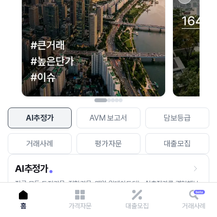
이용에 불편을 드려 죄송합니다.
다시 시도
AI추정가
AVM 보고서
담보등급
거래사례
평가자문
대출모집
AI추정가
전국 모든 토지건물, 집합건물, 매월 업데이트되는 AI추정가를 경험해보
세요.
홈
가격자문
대출모집
거래사례