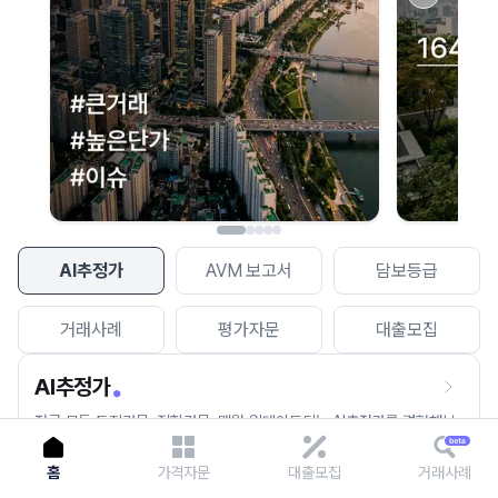
이용에 불편을 드려 죄송합니다.
다시 시도
AI추정가
AVM 보고서
담보등급
거래사례
평가자문
대출모집
AI추정가
전국 모든 토지건물, 집합건물, 매월 업데이트되는 AI추정가를 경험해보
세요.
홈
가격자문
대출모집
거래사례