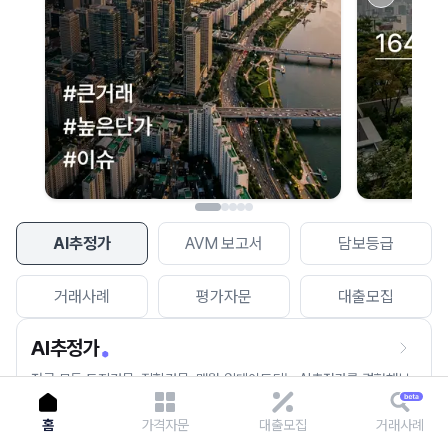
이용에 불편을 드려 죄송합니다.
다시 시도
AI추정가
AVM 보고서
담보등급
거래사례
평가자문
대출모집
AI추정가
전국 모든 토지건물, 집합건물, 매월 업데이트되는 AI추정가를 경험해보
세요.
홈
가격자문
대출모집
거래사례