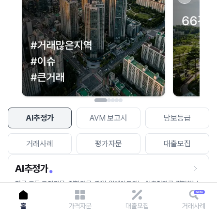
이용에 불편을 드려 죄송합니다.
다시 시도
AI추정가
AVM 보고서
담보등급
거래사례
평가자문
대출모집
AI추정가
전국 모든 토지건물, 집합건물, 매월 업데이트되는 AI추정가를 경험해보
세요.
홈
가격자문
대출모집
거래사례