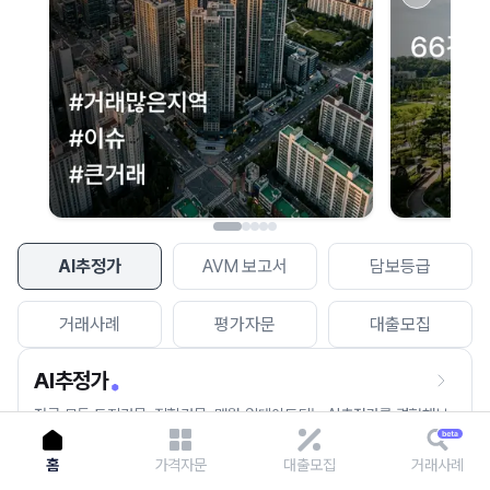
이용에 불편을 드려 죄송합니다.
다시 시도
AI추정가
AVM 보고서
담보등급
거래사례
평가자문
대출모집
AI추정가
전국 모든 토지건물, 집합건물, 매월 업데이트되는 AI추정가를 경험해보
세요.
홈
가격자문
대출모집
거래사례