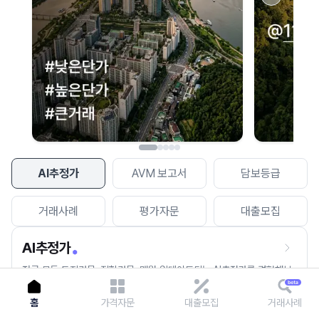
이용에 불편을 드려 죄송합니다.
다시 시도
AI추정가
AVM 보고서
담보등급
거래사례
평가자문
대출모집
AI추정가
전국 모든 토지건물, 집합건물, 매월 업데이트되는 AI추정가를 경험해보
세요.
홈
가격자문
대출모집
거래사례