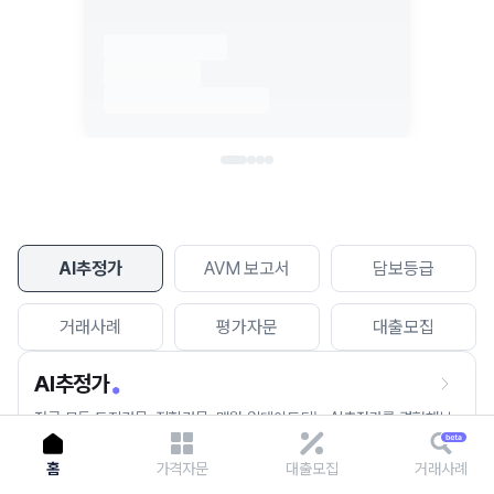
이용에 불편을 드려 죄송합니다.
다시 시도
AI추정가
AVM 보고서
담보등급
거래사례
평가자문
대출모집
AI추정가
전국 모든 토지건물, 집합건물, 매월 업데이트되는 AI추정가를 경험해보
세요.
홈
가격자문
대출모집
거래사례