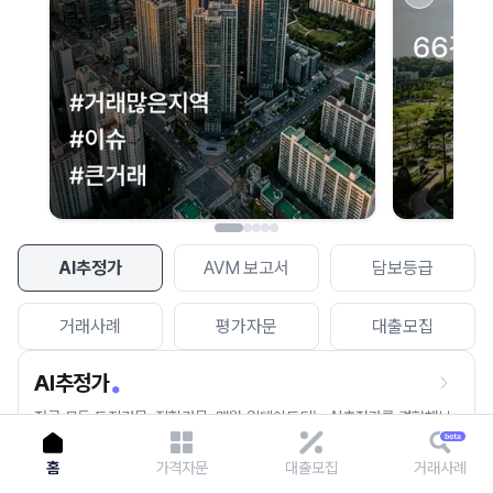
이용에 불편을 드려 죄송합니다.
다시 시도
AI추정가
AVM 보고서
담보등급
거래사례
평가자문
대출모집
AI추정가
전국 모든 토지건물, 집합건물, 매월 업데이트되는 AI추정가를 경험해보
세요.
홈
가격자문
대출모집
거래사례