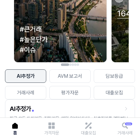
이용에 불편을 드려 죄송합니다.
다시 시도
AI추정가
AVM 보고서
담보등급
거래사례
평가자문
대출모집
AI추정가
전국 모든 토지건물, 집합건물, 매월 업데이트되는 AI추정가를 경험해보
세요.
홈
가격자문
대출모집
거래사례