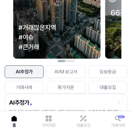
이용에 불편을 드려 죄송합니다.
다시 시도
AI추정가
AVM 보고서
담보등급
거래사례
평가자문
대출모집
AI추정가
전국 모든 토지건물, 집합건물, 매월 업데이트되는 AI추정가를 경험해보
세요.
홈
가격자문
대출모집
거래사례