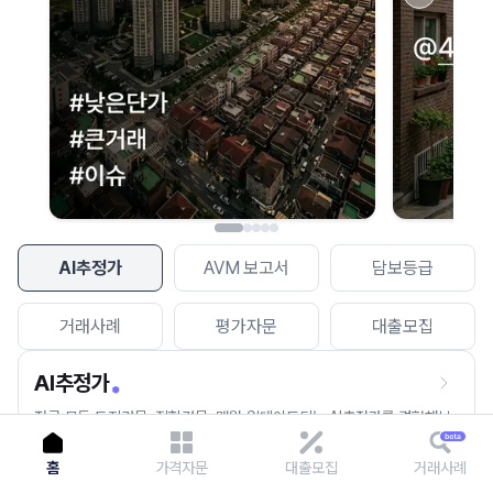
이용에 불편을 드려 죄송합니다.
다시 시도
AI추정가
AVM 보고서
담보등급
거래사례
평가자문
대출모집
AI추정가
전국 모든 토지건물, 집합건물, 매월 업데이트되는 AI추정가를 경험해보
세요.
홈
가격자문
대출모집
거래사례