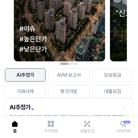
이용에 불편을 드려 죄송합니다.
다시 시도
AI추정가
AVM 보고서
담보등급
거래사례
평가자문
대출모집
AI추정가
전국 모든 토지건물, 집합건물, 매월 업데이트되는 AI추정가를 경험해보
세요.
홈
가격자문
대출모집
거래사례