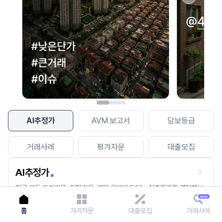
이용에 불편을 드려 죄송합니다.
다시 시도
AI추정가
AVM 보고서
담보등급
거래사례
평가자문
대출모집
AI추정가
전국 모든 토지건물, 집합건물, 매월 업데이트되는 AI추정가를 경험해보
세요.
홈
가격자문
대출모집
거래사례