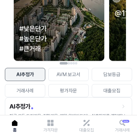
이용에 불편을 드려 죄송합니다.
다시 시도
AI추정가
AVM 보고서
담보등급
거래사례
평가자문
대출모집
AI추정가
전국 모든 토지건물, 집합건물, 매월 업데이트되는 AI추정가를 경험해보
세요.
홈
가격자문
대출모집
거래사례