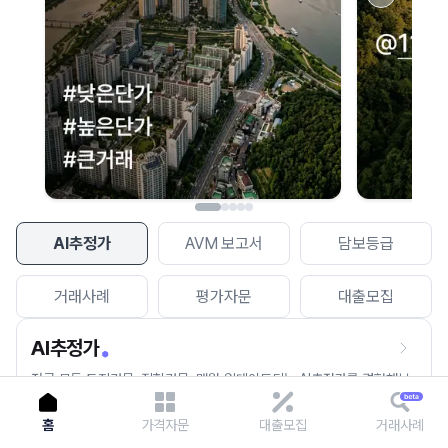
이용에 불편을 드려 죄송합니다.
다시 시도
AI추정가
AVM 보고서
담보등급
거래사례
평가자문
대출모집
AI추정가
전국 모든 토지건물, 집합건물, 매월 업데이트되는 AI추정가를 경험해보
세요.
홈
가격자문
대출모집
거래사례