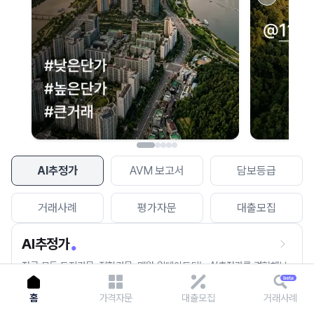
이용에 불편을 드려 죄송합니다.
다시 시도
AI추정가
AVM 보고서
담보등급
거래사례
평가자문
대출모집
AI추정가
전국 모든 토지건물, 집합건물, 매월 업데이트되는 AI추정가를 경험해보
세요.
홈
가격자문
대출모집
거래사례