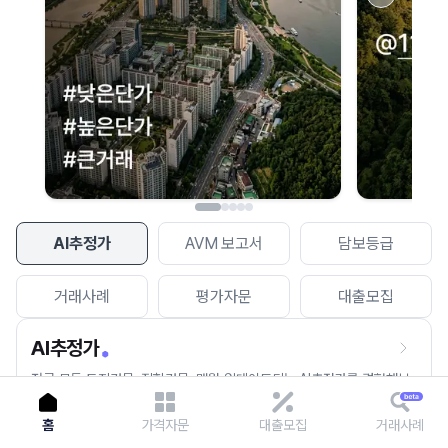
이용에 불편을 드려 죄송합니다.
다시 시도
AI추정가
AVM 보고서
담보등급
거래사례
평가자문
대출모집
AI추정가
전국 모든 토지건물, 집합건물, 매월 업데이트되는 AI추정가를 경험해보
세요.
홈
가격자문
대출모집
거래사례