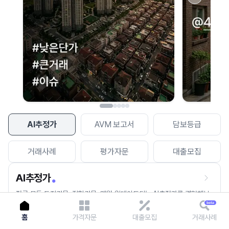
이용에 불편을 드려 죄송합니다.
다시 시도
AI추정가
AVM 보고서
담보등급
거래사례
평가자문
대출모집
AI추정가
전국 모든 토지건물, 집합건물, 매월 업데이트되는 AI추정가를 경험해보
세요.
홈
가격자문
대출모집
거래사례