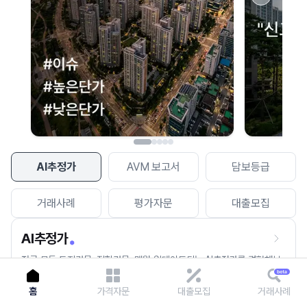
이용에 불편을 드려 죄송합니다.
다시 시도
AI추정가
AVM 보고서
담보등급
거래사례
평가자문
대출모집
AI추정가
전국 모든 토지건물, 집합건물, 매월 업데이트되는 AI추정가를 경험해보
세요.
홈
가격자문
대출모집
거래사례