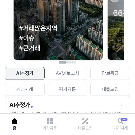
이용에 불편을 드려 죄송합니다.
다시 시도
AI추정가
AVM 보고서
담보등급
거래사례
평가자문
대출모집
AI추정가
전국 모든 토지건물, 집합건물, 매월 업데이트되는 AI추정가를 경험해보
세요.
홈
가격자문
대출모집
거래사례