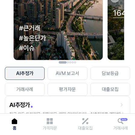
이용에 불편을 드려 죄송합니다.
다시 시도
AI추정가
AVM 보고서
담보등급
거래사례
평가자문
대출모집
AI추정가
전국 모든 토지건물, 집합건물, 매월 업데이트되는 AI추정가를 경험해보
세요.
홈
가격자문
대출모집
거래사례