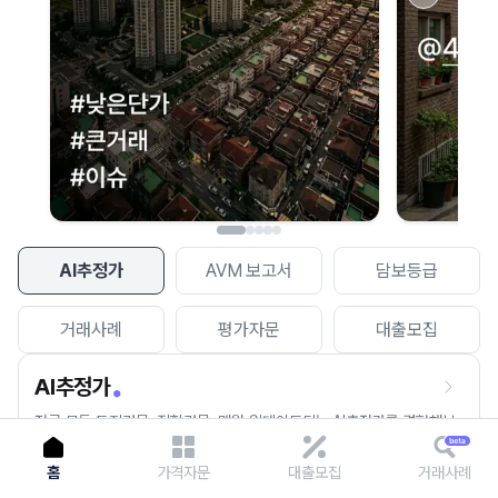
이용에 불편을 드려 죄송합니다.
다시 시도
AI추정가
AVM 보고서
담보등급
거래사례
평가자문
대출모집
AI추정가
전국 모든 토지건물, 집합건물, 매월 업데이트되는 AI추정가를 경험해보
세요.
홈
가격자문
대출모집
거래사례