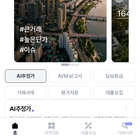
이용에 불편을 드려 죄송합니다.
다시 시도
AI추정가
AVM 보고서
담보등급
거래사례
평가자문
대출모집
AI추정가
전국 모든 토지건물, 집합건물, 매월 업데이트되는 AI추정가를 경험해보
세요.
홈
가격자문
대출모집
거래사례