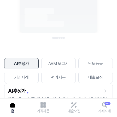
이용에 불편을 드려 죄송합니다.
다시 시도
AI추정가
AVM 보고서
담보등급
거래사례
평가자문
대출모집
AI추정가
전국 모든 토지건물, 집합건물, 매월 업데이트되는 AI추정가를 경험해보
세요.
홈
가격자문
대출모집
거래사례