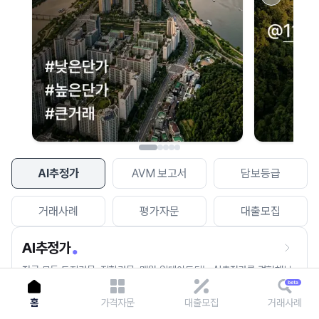
이용에 불편을 드려 죄송합니다.
다시 시도
AI추정가
AVM 보고서
담보등급
거래사례
평가자문
대출모집
AI추정가
전국 모든 토지건물, 집합건물, 매월 업데이트되는 AI추정가를 경험해보
세요.
홈
가격자문
대출모집
거래사례