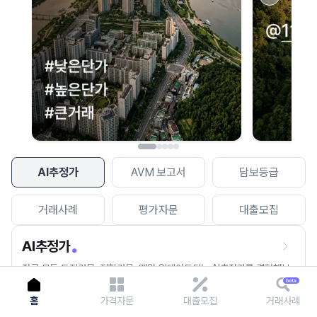
이용에 불편을 드려 죄송합니다.
다시 시도
AI추정가
AVM 보고서
담보등급
거래사례
평가자문
대출모집
AI추정가
전국 모든 토지건물, 집합건물, 매월 업데이트되는 AI추정가를 경험해보
세요.
홈
가격자문
대출모집
거래사례