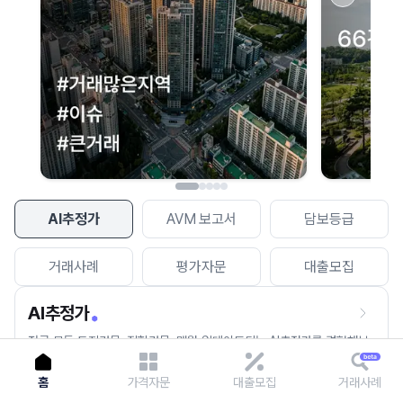
이용에 불편을 드려 죄송합니다.
다시 시도
AI추정가
AVM 보고서
담보등급
거래사례
평가자문
대출모집
AI추정가
전국 모든 토지건물, 집합건물, 매월 업데이트되는 AI추정가를 경험해보
세요.
홈
가격자문
대출모집
거래사례