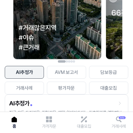
이용에 불편을 드려 죄송합니다.
다시 시도
AI추정가
AVM 보고서
담보등급
거래사례
평가자문
대출모집
AI추정가
전국 모든 토지건물, 집합건물, 매월 업데이트되는 AI추정가를 경험해보
세요.
홈
가격자문
대출모집
거래사례