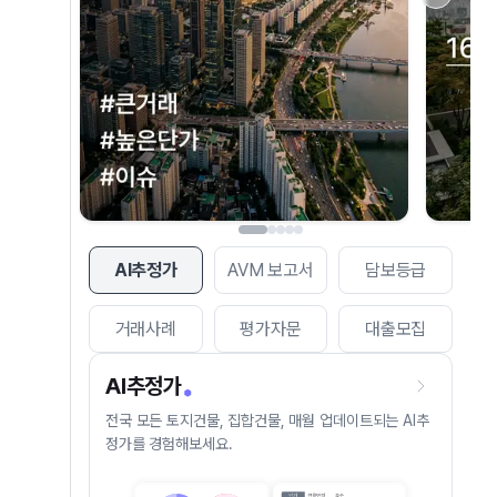
AI추정가
AVM 보고서
담보등급
거래사례
평가자문
대출모집
AI추정가
전국 모든 토지건물, 집합건물, 매월 업데이트되는 AI추
정가를 경험해보세요.