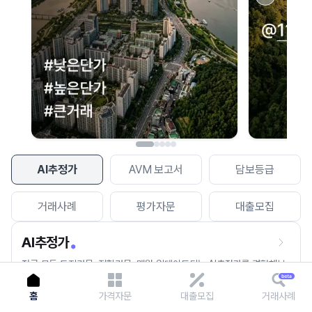
이용에 불편을 드려 죄송합니다.
다시 시도
AI추정가
AVM 보고서
담보등급
거래사례
평가자문
대출모집
AI추정가
전국 모든 토지건물, 집합건물, 매월 업데이트되는 AI추정가를 경험해보
세요.
홈
가격자문
대출모집
거래사례