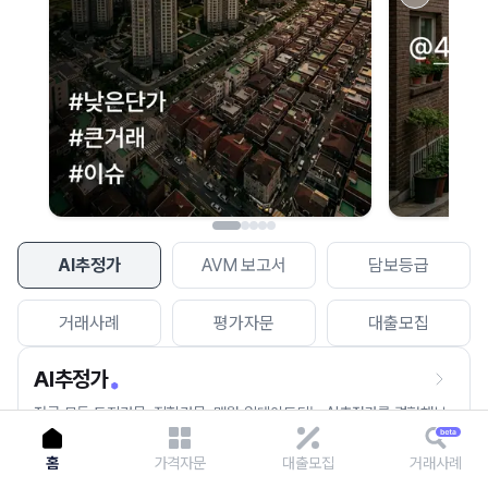
이용에 불편을 드려 죄송합니다.
다시 시도
AI추정가
AVM 보고서
담보등급
거래사례
평가자문
대출모집
AI추정가
전국 모든 토지건물, 집합건물, 매월 업데이트되는 AI추정가를 경험해보
세요.
홈
가격자문
대출모집
거래사례