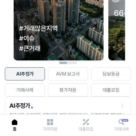
이용에 불편을 드려 죄송합니다.
다시 시도
AI추정가
AVM 보고서
담보등급
거래사례
평가자문
대출모집
AI추정가
전국 모든 토지건물, 집합건물, 매월 업데이트되는 AI추정가를 경험해보
세요.
홈
가격자문
대출모집
거래사례