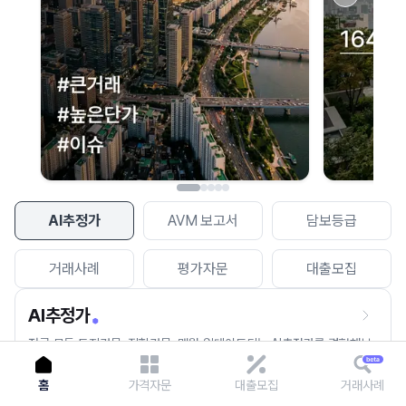
이용에 불편을 드려 죄송합니다.
다시 시도
AI추정가
AVM 보고서
담보등급
거래사례
평가자문
대출모집
AI추정가
전국 모든 토지건물, 집합건물, 매월 업데이트되는 AI추정가를 경험해보
세요.
홈
가격자문
대출모집
거래사례