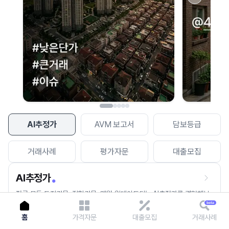
이용에 불편을 드려 죄송합니다.
다시 시도
AI추정가
AVM 보고서
담보등급
거래사례
평가자문
대출모집
AI추정가
전국 모든 토지건물, 집합건물, 매월 업데이트되는 AI추정가를 경험해보
세요.
홈
가격자문
대출모집
거래사례