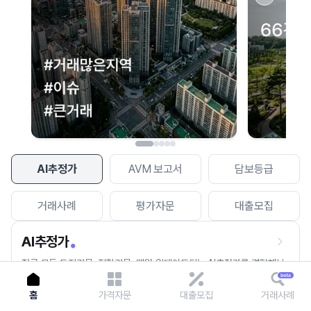
이용에 불편을 드려 죄송합니다.
다시 시도
AI추정가
AVM 보고서
담보등급
거래사례
평가자문
대출모집
AI추정가
전국 모든 토지건물, 집합건물, 매월 업데이트되는 AI추정가를 경험해보
세요.
홈
가격자문
대출모집
거래사례