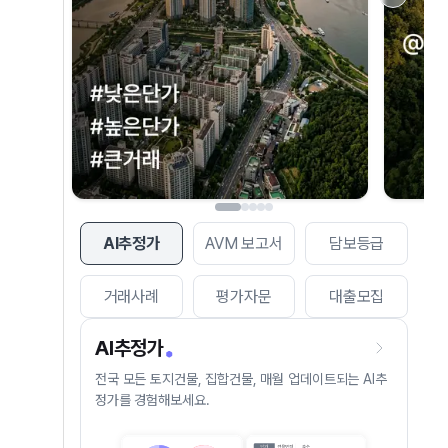
AI추정가
AVM 보고서
담보등급
거래사례
평가자문
대출모집
AI추정가
전국 모든 토지건물, 집합건물, 매월 업데이트되는 AI추
정가를 경험해보세요.