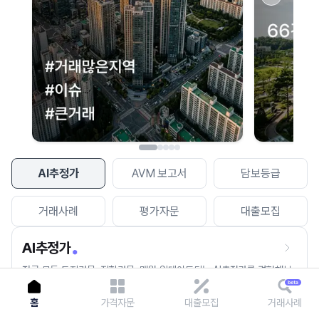
이용에 불편을 드려 죄송합니다.
다시 시도
AI추정가
AVM 보고서
담보등급
거래사례
평가자문
대출모집
AI추정가
전국 모든 토지건물, 집합건물, 매월 업데이트되는 AI추정가를 경험해보
세요.
홈
가격자문
대출모집
거래사례