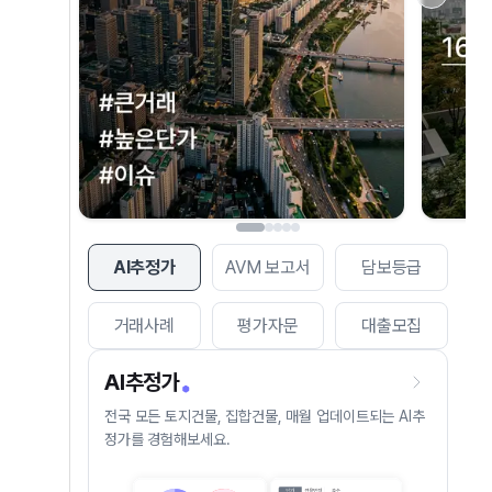
AI추정가
AVM 보고서
담보등급
거래사례
평가자문
대출모집
AI추정가
전국 모든 토지건물, 집합건물, 매월 업데이트되는 AI추
정가를 경험해보세요.