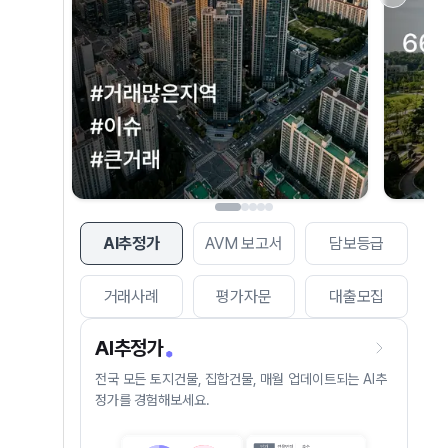
AI추정가
AVM 보고서
담보등급
거래사례
평가자문
대출모집
AI추정가
전국 모든 토지건물, 집합건물, 매월 업데이트되는 AI추
정가를 경험해보세요.