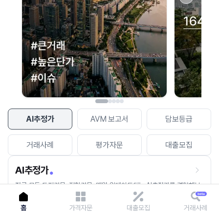
이용에 불편을 드려 죄송합니다.
다시 시도
AI추정가
AVM 보고서
담보등급
거래사례
평가자문
대출모집
AI추정가
전국 모든 토지건물, 집합건물, 매월 업데이트되는 AI추정가를 경험해보
세요.
홈
가격자문
대출모집
거래사례