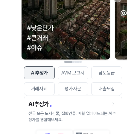
AI추정가
AVM 보고서
담보등급
거래사례
평가자문
대출모집
AI추정가
전국 모든 토지건물, 집합건물, 매월 업데이트되는 AI추
정가를 경험해보세요.