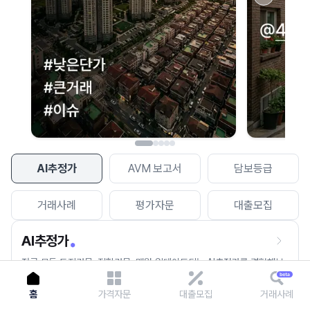
이용에 불편을 드려 죄송합니다.
다시 시도
AI추정가
AVM 보고서
담보등급
거래사례
평가자문
대출모집
AI추정가
전국 모든 토지건물, 집합건물, 매월 업데이트되는 AI추정가를 경험해보
세요.
홈
가격자문
대출모집
거래사례