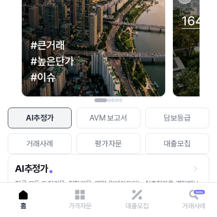
이용에 불편을 드려 죄송합니다.
다시 시도
AI추정가
AVM 보고서
담보등급
거래사례
평가자문
대출모집
AI추정가
전국 모든 토지건물, 집합건물, 매월 업데이트되는 AI추정가를 경험해보
세요.
홈
가격자문
대출모집
거래사례