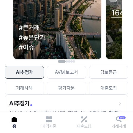
이용에 불편을 드려 죄송합니다.
다시 시도
AI추정가
AVM 보고서
담보등급
거래사례
평가자문
대출모집
AI추정가
전국 모든 토지건물, 집합건물, 매월 업데이트되는 AI추정가를 경험해보
세요.
홈
가격자문
대출모집
거래사례