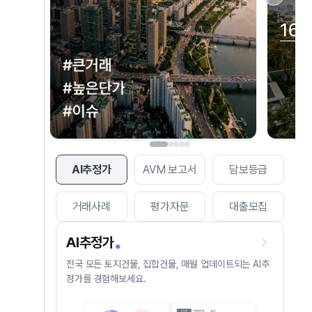
AI추정가
AVM 보고서
담보등급
거래사례
평가자문
대출모집
AI추정가
전국 모든 토지건물, 집합건물, 매월 업데이트되는 AI추
정가를 경험해보세요.