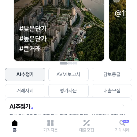
이용에 불편을 드려 죄송합니다.
다시 시도
AI추정가
AVM 보고서
담보등급
거래사례
평가자문
대출모집
AI추정가
전국 모든 토지건물, 집합건물, 매월 업데이트되는 AI추정가를 경험해보
세요.
홈
가격자문
대출모집
거래사례