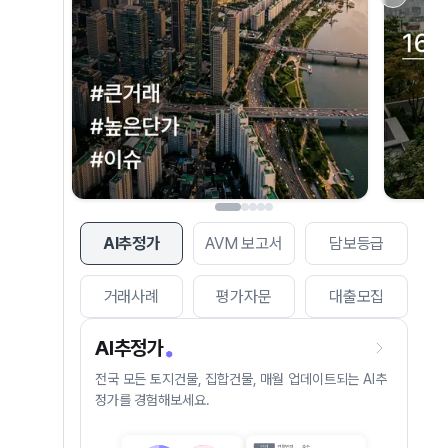
AI추정가
AVM 보고서
담보등급
거래사례
평가자문
대출모집
AI추정가
전국 모든 토지건물, 집합건물, 매월 업데이트되는 AI추
정가를 경험해보세요.