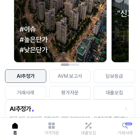
이용에 불편을 드려 죄송합니다.
다시 시도
AI추정가
AVM 보고서
담보등급
거래사례
평가자문
대출모집
AI추정가
전국 모든 토지건물, 집합건물, 매월 업데이트되는 AI추정가를 경험해보
세요.
홈
가격자문
대출모집
거래사례