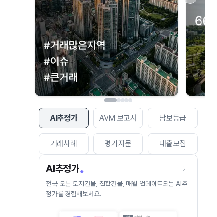
AI추정가
AVM 보고서
담보등급
거래사례
평가자문
대출모집
AI추정가
전국 모든 토지건물, 집합건물, 매월 업데이트되는 AI추
정가를 경험해보세요.