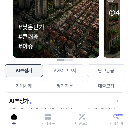
이용에 불편을 드려 죄송합니다.
다시 시도
AI추정가
AVM 보고서
담보등급
거래사례
평가자문
대출모집
AI추정가
전국 모든 토지건물, 집합건물, 매월 업데이트되는 AI추정가를 경험해보
세요.
홈
가격자문
대출모집
거래사례